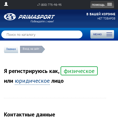
Togg
ПОМОЩЬ
+7 (800) 775-98-95
navig
В ВАШЕЙ КОРЗИНЕ
НЕТ ТОВАРОВ
Toggl
МЕНЮ
naviga
Вход на сайт
Главная
Я регистрируюсь как,
физическое
или
юридическое
лицо
Контактные данные