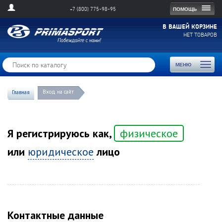
Togg
ПОМОЩЬ
+7 (800) 775-98-95
navig
В ВАШЕЙ КОРЗИНЕ
НЕТ ТОВАРОВ
Toggl
МЕНЮ
naviga
Вход на сайт
Главная
Я регистрируюсь как,
физическое
или
юридическое
лицо
Контактные данные