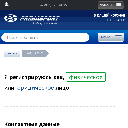
Togg
ПОМОЩЬ
+7 (800) 775-98-95
navig
В ВАШЕЙ КОРЗИНЕ
НЕТ ТОВАРОВ
Toggl
МЕНЮ
naviga
Вход на сайт
Главная
Я регистрируюсь как,
физическое
или
юридическое
лицо
Контактные данные