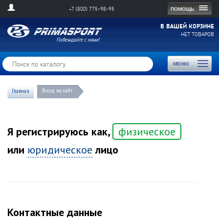
Togg
ПОМОЩЬ
+7 (800) 775-98-95
navig
В ВАШЕЙ КОРЗИНЕ
НЕТ ТОВАРОВ
Toggl
МЕНЮ
naviga
Вход на сайт
Главная
Я регистрируюсь как,
физическое
или
юридическое
лицо
Контактные данные