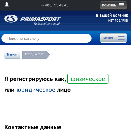
Togg
ПОМОЩЬ
+7 (800) 775-98-95
navig
В ВАШЕЙ КОРЗИНЕ
НЕТ ТОВАРОВ
Toggl
МЕНЮ
naviga
Вход на сайт
Главная
Я регистрируюсь как,
физическое
или
юридическое
лицо
Контактные данные