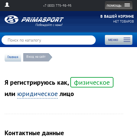
Togg
ПОМОЩЬ
+7 (800) 775-98-95
navig
В ВАШЕЙ КОРЗИНЕ
НЕТ ТОВАРОВ
Toggl
МЕНЮ
naviga
Вход на сайт
Главная
Я регистрируюсь как,
физическое
или
юридическое
лицо
Контактные данные