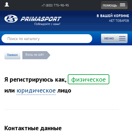
Togg
ПОМОЩЬ
+7 (800) 775-98-95
navig
В ВАШЕЙ КОРЗИНЕ
НЕТ ТОВАРОВ
Toggl
МЕНЮ
naviga
Вход на сайт
Главная
Я регистрируюсь как,
физическое
или
юридическое
лицо
Контактные данные