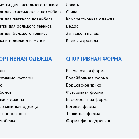
метки для настольного тенниса
Локоть
ки для классического волейбола
Спина
ки для пляжного волейбола
Компрессионная одежда
етки для большого тенниса
Бедро
ки для большого тенниса
Запястье и палец
ки и тележки для мячей
Клеи и аэрозоли
ОРТИВНАЯ ОДЕЖДА
СПОРТИВНАЯ ФОРМА
рты
Разминочная форма
ртивные костюмы
Волейбольная форма
о
Борцовское трико
болки
Футбольная форма
тки и жилеты
Баскетбольная форма
розащитная одежда
Беговая форма
ки и толстовки
Теннисная форма
мобелье
Форма фитнес/тренинг