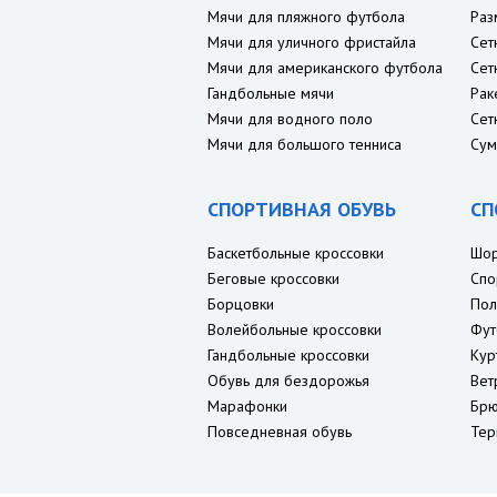
Мячи для пляжного футбола
Раз
Мячи для уличного фристайла
Сет
Мячи для американского футбола
Сет
Гандбольные мячи
Рак
Мячи для водного поло
Сет
Мячи для большого тенниса
Сум
СПОРТИВНАЯ ОБУВЬ
СП
Баскетбольные кроссовки
Шо
Беговые кроссовки
Спо
Борцовки
Пол
Волейбольные кроссовки
Фут
Гандбольные кроссовки
Кур
Обувь для бездорожья
Вет
Марафонки
Брю
Повседневная обувь
Тер