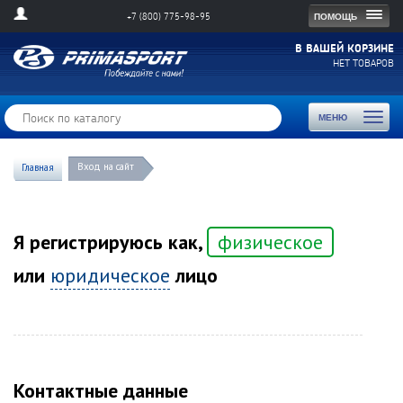
Togg
ПОМОЩЬ
+7 (800) 775-98-95
navig
В ВАШЕЙ КОРЗИНЕ
НЕТ ТОВАРОВ
Toggl
МЕНЮ
naviga
Вход на сайт
Главная
Я регистрируюсь как,
физическое
или
юридическое
лицо
Контактные данные