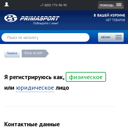
Togg
ПОМОЩЬ
+7 (800) 775-98-95
navig
В ВАШЕЙ КОРЗИНЕ
НЕТ ТОВАРОВ
Toggl
МЕНЮ
naviga
Вход на сайт
Главная
Я регистрируюсь как,
физическое
или
юридическое
лицо
Контактные данные