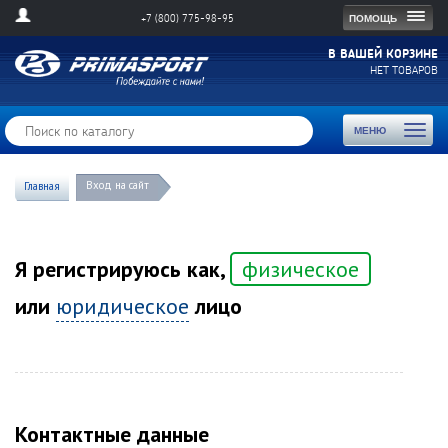
Togg
ПОМОЩЬ
+7 (800) 775-98-95
navig
В ВАШЕЙ КОРЗИНЕ
НЕТ ТОВАРОВ
Toggl
МЕНЮ
naviga
Вход на сайт
Главная
Я регистрируюсь как,
физическое
или
юридическое
лицо
Контактные данные