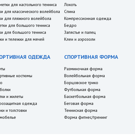
метки для настольного тенниса
Локоть
ки для классического волейбола
Спина
ки для пляжного волейбола
Компрессионная одежда
етки для большого тенниса
Бедро
ки для большого тенниса
Запястье и палец
ки и тележки для мячей
Клеи и аэрозоли
ОРТИВНАЯ ОДЕЖДА
СПОРТИВНАЯ ФОРМА
рты
Разминочная форма
ртивные костюмы
Волейбольная форма
о
Борцовское трико
болки
Футбольная форма
тки и жилеты
Баскетбольная форма
розащитная одежда
Беговая форма
ки и толстовки
Теннисная форма
мобелье
Форма фитнес/тренинг