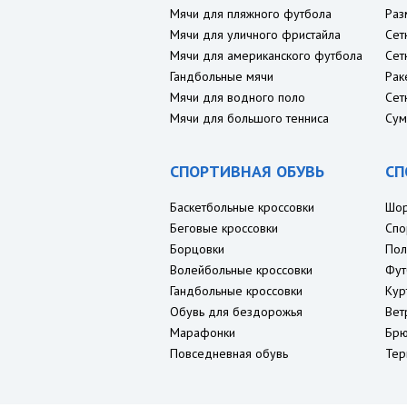
Мячи для пляжного футбола
Раз
Мячи для уличного фристайла
Сет
Мячи для американского футбола
Сет
Гандбольные мячи
Рак
Мячи для водного поло
Сет
Мячи для большого тенниса
Сум
СПОРТИВНАЯ ОБУВЬ
СП
Баскетбольные кроссовки
Шо
Беговые кроссовки
Спо
Борцовки
Пол
Волейбольные кроссовки
Фут
Гандбольные кроссовки
Кур
Обувь для бездорожья
Вет
Марафонки
Брю
Повседневная обувь
Тер