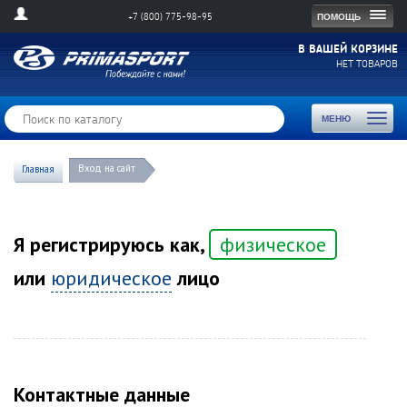
Togg
ПОМОЩЬ
+7 (800) 775-98-95
navig
В ВАШЕЙ КОРЗИНЕ
НЕТ ТОВАРОВ
Toggl
МЕНЮ
naviga
Вход на сайт
Главная
Я регистрируюсь как,
физическое
или
юридическое
лицо
Контактные данные