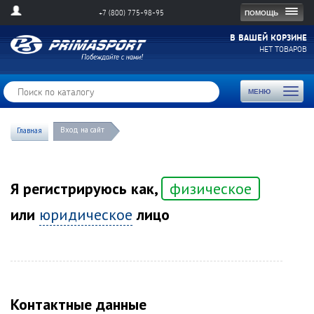
Togg
ПОМОЩЬ
+7 (800) 775-98-95
navig
В ВАШЕЙ КОРЗИНЕ
НЕТ ТОВАРОВ
Toggl
МЕНЮ
naviga
Вход на сайт
Главная
Я регистрируюсь как,
физическое
или
юридическое
лицо
Контактные данные