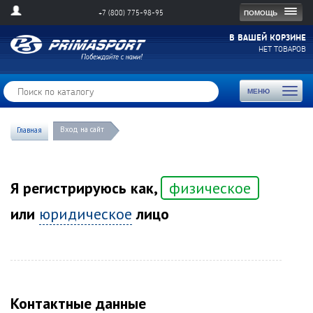
Togg
ПОМОЩЬ
+7 (800) 775-98-95
navig
В ВАШЕЙ КОРЗИНЕ
НЕТ ТОВАРОВ
Toggl
МЕНЮ
naviga
Вход на сайт
Главная
Я регистрируюсь как,
физическое
или
юридическое
лицо
Контактные данные