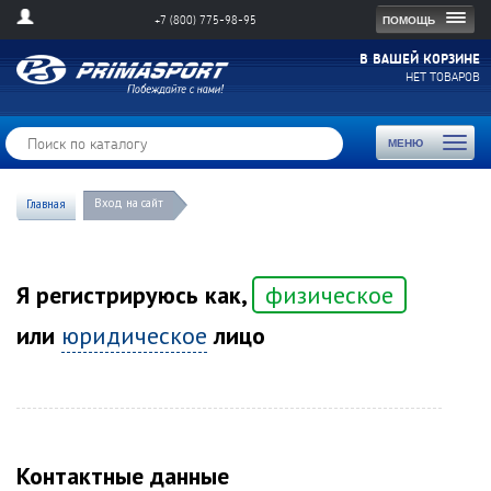
Togg
ПОМОЩЬ
+7 (800) 775-98-95
navig
В ВАШЕЙ КОРЗИНЕ
НЕТ ТОВАРОВ
Toggl
МЕНЮ
naviga
Вход на сайт
Главная
Я регистрируюсь как,
физическое
или
юридическое
лицо
Контактные данные