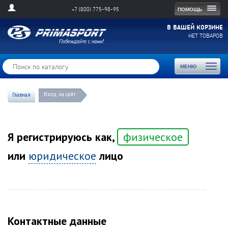
Togg
ПОМОЩЬ
+7 (800) 775-98-95
navig
В ВАШЕЙ КОРЗИНЕ
НЕТ ТОВАРОВ
Toggl
МЕНЮ
naviga
Вход на сайт
Главная
Я регистрируюсь как,
физическое
или
юридическое
лицо
Контактные данные