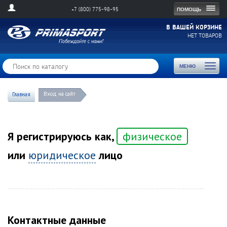
Togg
ПОМОЩЬ
+7 (800) 775-98-95
navig
В ВАШЕЙ КОРЗИНЕ
НЕТ ТОВАРОВ
Toggl
МЕНЮ
naviga
Вход на сайт
Главная
Я регистрируюсь как,
физическое
или
юридическое
лицо
Контактные данные