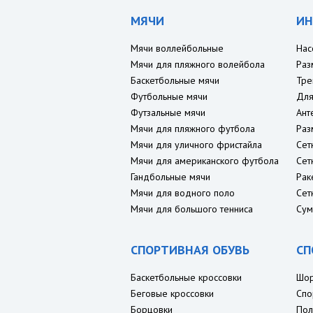
МЯЧИ
ИН
Мячи воллейбольные
Нас
Мячи для пляжного волейбола
Раз
Баскетбольные мячи
Тре
Футбольные мячи
Для
Футзальные мячи
Ант
Мячи для пляжного футбола
Раз
Мячи для уличного фристайла
Сет
Мячи для американского футбола
Сет
Гандбольные мячи
Рак
Мячи для водного поло
Сет
Мячи для большого тенниса
Сум
СПОРТИВНАЯ ОБУВЬ
СП
Баскетбольные кроссовки
Шо
Беговые кроссовки
Спо
Борцовки
Пол