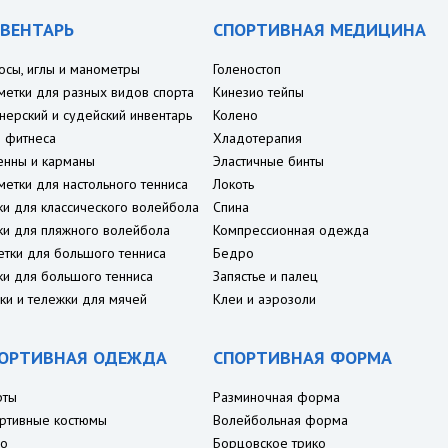
ВЕНТАРЬ
СПОРТИВНАЯ МЕДИЦИНА
осы, иглы и манометры
Голеностоп
метки для разных видов спорта
Кинезио тейпы
нерский и судейский инвентарь
Колено
 фитнеса
Хладотерапия
енны и карманы
Эластичные бинты
метки для настольного тенниса
Локоть
ки для классического волейбола
Спина
ки для пляжного волейбола
Компрессионная одежда
етки для большого тенниса
Бедро
ки для большого тенниса
Запястье и палец
ки и тележки для мячей
Клеи и аэрозоли
ОРТИВНАЯ ОДЕЖДА
СПОРТИВНАЯ ФОРМА
рты
Разминочная форма
ртивные костюмы
Волейбольная форма
о
Борцовское трико