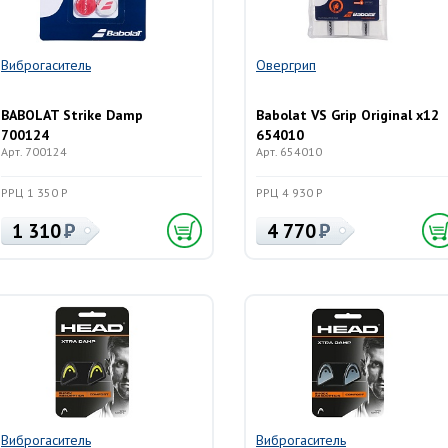
Виброгаситель
Овергрип
BABOLAT Strike Damp
Babolat VS Grip Original x12
700124
654010
Арт. 700124
Арт. 654010
РРЦ 1 350 Р
РРЦ 4 930 Р
1 310
4 770
Виброгаситель
Виброгаситель