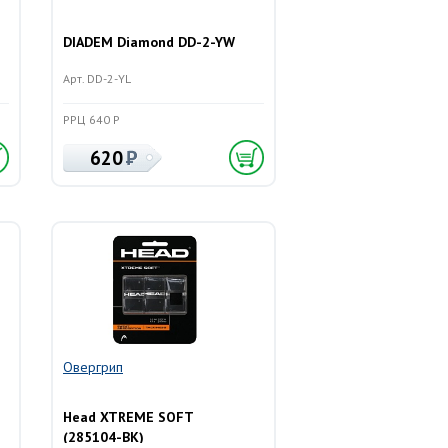
DIADEM Diamond DD-2-YW
Арт. DD-2-YL
РРЦ 640 Р
620
Овергрип
Head XTREME SOFT
(285104-BK)