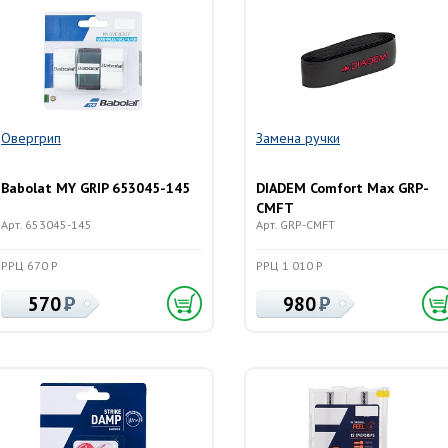
Овергрип
Замена ручки
Babolat MY GRIP 653045-145
DIADEM Comfort Max GRP-
CMFT
Арт. 653045-145
Арт. GRP-CMFT
РРЦ 670 Р
РРЦ 1 010 Р
570
980