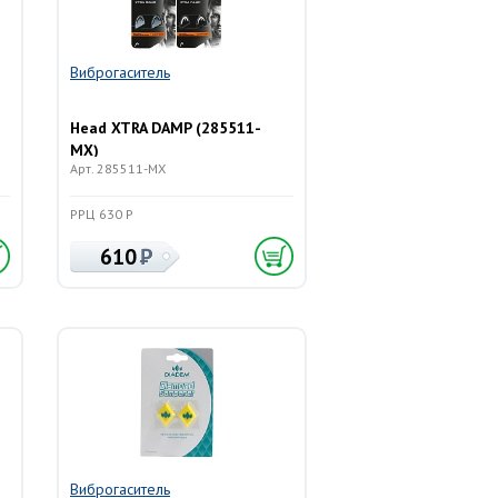
Виброгаситель
Head XTRA DAMP (285511-
MX)
Арт. 285511-MX
РРЦ 630 Р
610
Виброгаситель