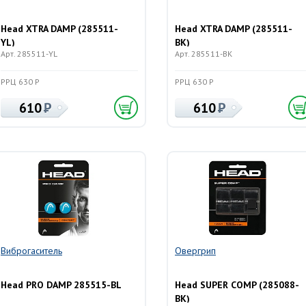
Head XTRA DAMP (285511-
Head XTRA DAMP (285511-
YL)
BK)
Арт. 285511-YL
Арт. 285511-BK
РРЦ 630 Р
РРЦ 630 Р
610
610
Виброгаситель
Овергрип
Head PRO DAMP 285515-BL
Head SUPER COMP (285088-
BK)