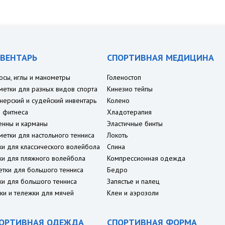
ВЕНТАРЬ
СПОРТИВНАЯ МЕДИЦИНА
осы, иглы и манометры
Голеностоп
метки для разных видов спорта
Кинезио тейпы
нерский и судейский инвентарь
Колено
 фитнеса
Хладотерапия
енны и карманы
Эластичные бинты
метки для настольного тенниса
Локоть
ки для классического волейбола
Спина
ки для пляжного волейбола
Компрессионная одежда
етки для большого тенниса
Бедро
ки для большого тенниса
Запястье и палец
ки и тележки для мячей
Клеи и аэрозоли
ОРТИВНАЯ ОДЕЖДА
СПОРТИВНАЯ ФОРМА