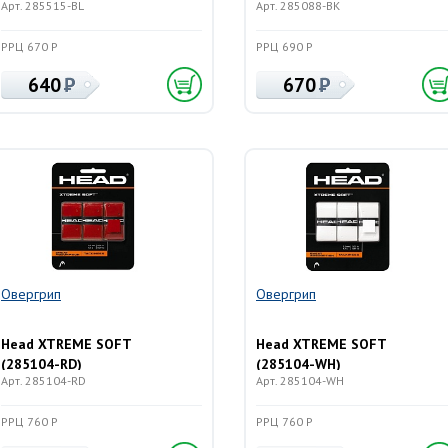
Арт. 285515-BL
Арт. 285088-BK
РРЦ 670 Р
РРЦ 690 Р
640
670
Овергрип
Овергрип
Head XTREME SOFT
Head XTREME SOFT
(285104-RD)
(285104-WH)
Арт. 285104-RD
Арт. 285104-WH
РРЦ 760 Р
РРЦ 760 Р