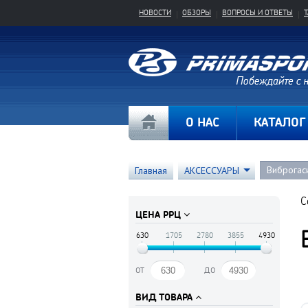
НОВОСТИ
ОБЗОРЫ
ВОПРОСЫ И ОТВЕТЫ
О НАС
КАТАЛОГ
Виброгаси
Главная
АКСЕССУАРЫ
С
ЦЕНА РРЦ
630
1705
2780
3855
4930
от
до
ВИД ТОВАРА