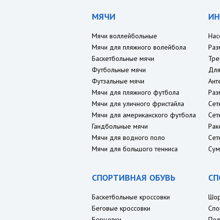
МЯЧИ
ИН
Мячи воллейбольные
Нас
Мячи для пляжного волейбола
Раз
Баскетбольные мячи
Тре
Футбольные мячи
Для
Футзальные мячи
Ант
Мячи для пляжного футбола
Раз
Мячи для уличного фристайла
Сет
Мячи для американского футбола
Сет
Гандбольные мячи
Рак
Мячи для водного поло
Сет
Мячи для большого тенниса
Сум
СПОРТИВНАЯ ОБУВЬ
СП
Баскетбольные кроссовки
Шо
Беговые кроссовки
Спо
Борцовки
Пол