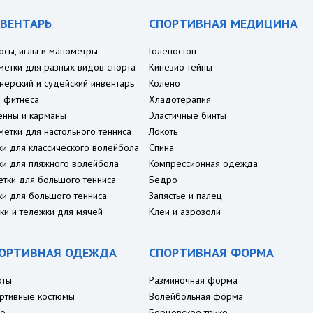
ВЕНТАРЬ
СПОРТИВНАЯ МЕДИЦИНА
осы, иглы и манометры
Голеностоп
метки для разных видов спорта
Кинезио тейпы
нерский и судейский инвентарь
Колено
 фитнеса
Хладотерапия
енны и карманы
Эластичные бинты
метки для настольного тенниса
Локоть
ки для классического волейбола
Спина
ки для пляжного волейбола
Компрессионная одежда
етки для большого тенниса
Бедро
ки для большого тенниса
Запястье и палец
ки и тележки для мячей
Клеи и аэрозоли
ОРТИВНАЯ ОДЕЖДА
СПОРТИВНАЯ ФОРМА
рты
Разминочная форма
ртивные костюмы
Волейбольная форма
о
Борцовское трико