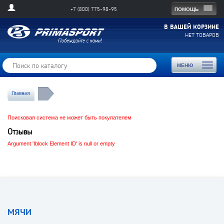
Togg
ПОМОЩЬ
+7 (800) 775-98-95
navig
В ВАШЕЙ КОРЗИНЕ
НЕТ ТОВАРОВ
Toggl
МЕНЮ
naviga
Главная
Поисковая система не может быть покупателем
Отзывы
Argument 'Iblock Element ID' is null or empty
МЯЧИ