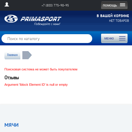
Togg
ПОМОЩЬ
+7 (800) 775-98-95
navig
В ВАШЕЙ КОРЗИНЕ
НЕТ ТОВАРОВ
Toggl
МЕНЮ
naviga
Главная
Поисковая система не может быть покупателем
Отзывы
Argument 'Iblock Element ID' is null or empty
МЯЧИ