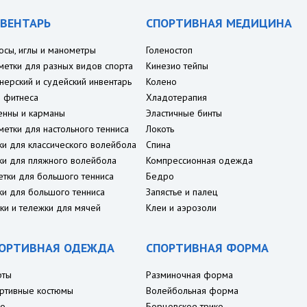
ВЕНТАРЬ
СПОРТИВНАЯ МЕДИЦИНА
осы, иглы и манометры
Голеностоп
метки для разных видов спорта
Кинезио тейпы
нерский и судейский инвентарь
Колено
 фитнеса
Хладотерапия
енны и карманы
Эластичные бинты
метки для настольного тенниса
Локоть
ки для классического волейбола
Спина
ки для пляжного волейбола
Компрессионная одежда
етки для большого тенниса
Бедро
ки для большого тенниса
Запястье и палец
ки и тележки для мячей
Клеи и аэрозоли
ОРТИВНАЯ ОДЕЖДА
СПОРТИВНАЯ ФОРМА
рты
Разминочная форма
ртивные костюмы
Волейбольная форма
о
Борцовское трико