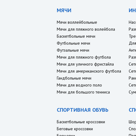
МЯЧИ
ИН
Мячи воллейбольные
Нас
Мячи для пляжного волейбола
Раз
Баскетбольные мячи
Тре
Футбольные мячи
Для
Футзальные мячи
Ант
Мячи для пляжного футбола
Раз
Мячи для уличного фристайла
Сет
Мячи для американского футбола
Сет
Гандбольные мячи
Рак
Мячи для водного поло
Сет
Мячи для большого тенниса
Сум
СПОРТИВНАЯ ОБУВЬ
СП
Баскетбольные кроссовки
Шо
Беговые кроссовки
Спо
Борцовки
Пол