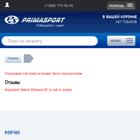
Togg
ПОМОЩЬ
+7 (800) 775-98-95
navig
В ВАШЕЙ КОРЗИНЕ
НЕТ ТОВАРОВ
Toggl
МЕНЮ
naviga
Главная
Поисковая система не может быть покупателем
Отзывы
Argument 'Iblock Element ID' is null or empty
МЯЧИ