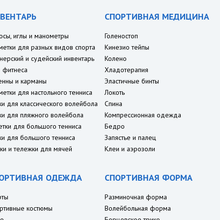
ВЕНТАРЬ
СПОРТИВНАЯ МЕДИЦИНА
осы, иглы и манометры
Голеностоп
метки для разных видов спорта
Кинезио тейпы
нерский и судейский инвентарь
Колено
 фитнеса
Хладотерапия
енны и карманы
Эластичные бинты
метки для настольного тенниса
Локоть
ки для классического волейбола
Спина
ки для пляжного волейбола
Компрессионная одежда
етки для большого тенниса
Бедро
ки для большого тенниса
Запястье и палец
ки и тележки для мячей
Клеи и аэрозоли
ОРТИВНАЯ ОДЕЖДА
СПОРТИВНАЯ ФОРМА
рты
Разминочная форма
ртивные костюмы
Волейбольная форма
о
Борцовское трико