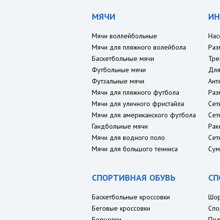
МЯЧИ
ИН
Мячи воллейбольные
Нас
Мячи для пляжного волейбола
Раз
Баскетбольные мячи
Тре
Футбольные мячи
Для
Футзальные мячи
Ант
Мячи для пляжного футбола
Раз
Мячи для уличного фристайла
Сет
Мячи для американского футбола
Сет
Гандбольные мячи
Рак
Мячи для водного поло
Сет
Мячи для большого тенниса
Сум
СПОРТИВНАЯ ОБУВЬ
СП
Баскетбольные кроссовки
Шо
Беговые кроссовки
Спо
Борцовки
Пол