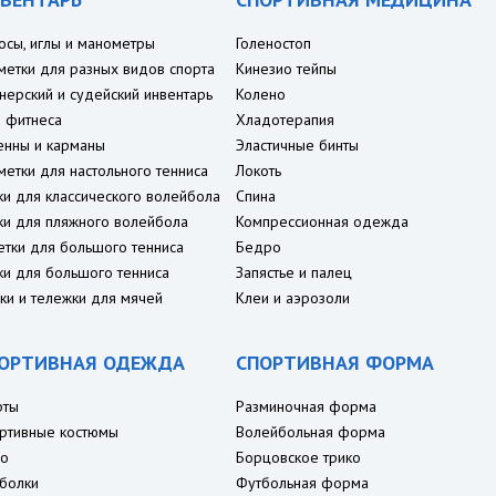
осы, иглы и манометры
Голеностоп
метки для разных видов спорта
Кинезио тейпы
нерский и судейский инвентарь
Колено
 фитнеса
Хладотерапия
енны и карманы
Эластичные бинты
метки для настольного тенниса
Локоть
ки для классического волейбола
Спина
ки для пляжного волейбола
Компрессионная одежда
етки для большого тенниса
Бедро
ки для большого тенниса
Запястье и палец
ки и тележки для мячей
Клеи и аэрозоли
ОРТИВНАЯ ОДЕЖДА
СПОРТИВНАЯ ФОРМА
рты
Разминочная форма
ртивные костюмы
Волейбольная форма
о
Борцовское трико
болки
Футбольная форма