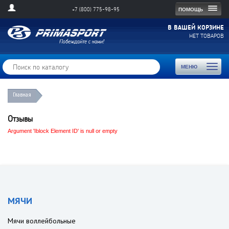
Togg
ПОМОЩЬ
+7 (800) 775-98-95
navig
В ВАШЕЙ КОРЗИНЕ
НЕТ ТОВАРОВ
Toggl
МЕНЮ
naviga
Главная
Отзывы
Argument 'Iblock Element ID' is null or empty
МЯЧИ
Мячи воллейбольные