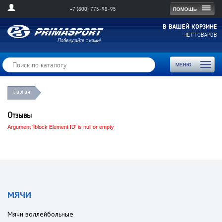
Togg
ПОМОЩЬ
+7 (800) 775-98-95
navig
В ВАШЕЙ КОРЗИНЕ
НЕТ ТОВАРОВ
Toggl
МЕНЮ
naviga
Главная
Отзывы
Argument 'Iblock Element ID' is null or empty
МЯЧИ
Мячи воллейбольные