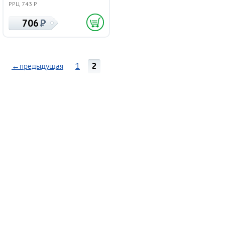
РРЦ 743 Р
706
←предыдущая
1
2