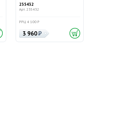
235432
Арт. 235432
РРЦ 4 100 Р
3 960