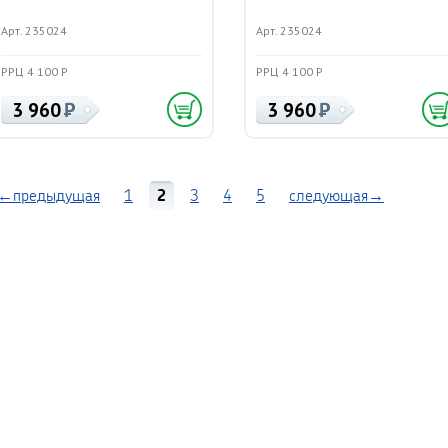
Арт. 235024
Арт. 235024
РРЦ 4 100 Р
РРЦ 4 100 Р
3 960
3 960
←предыдущая
1
2
3
4
5
следующая→