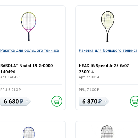
Ракетка для большого тенниса
Ракетка для большого тенниса
BABOLAT Nadal 19 Gr0000
HEAD IG Speed Jr 25 Gr07
140496
230014
Арт. 140496
Арт. 230014
РРЦ 6 910 Р
РРЦ 7 100 Р
6 680
6 870