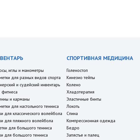
ВЕНТАРЬ
СПОРТИВНАЯ МЕДИЦИНА
осы, иглы и манометры
Голеностоп
метки для разных видов спорта
Кинезио тейпы
нерский и судейский инвентарь
Колено
 фитнеса
Хладотерапия
енны и карманы
Эластичные бинты
метки для настольного тенниса
Локоть
ки для классического волейбола
Спина
ки для пляжного волейбола
Компрессионная одежда
етки для большого тенниса
Бедро
ки для большого тенниса
Запястье и палец