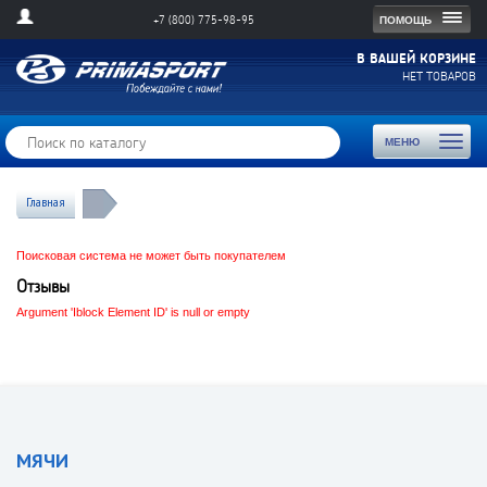
Togg
ПОМОЩЬ
+7 (800) 775-98-95
navig
В ВАШЕЙ КОРЗИНЕ
НЕТ ТОВАРОВ
Toggl
МЕНЮ
naviga
Главная
Поисковая система не может быть покупателем
Отзывы
Argument 'Iblock Element ID' is null or empty
МЯЧИ