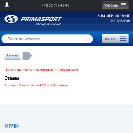
Togg
ПОМОЩЬ
+7 (800) 775-98-95
navig
В ВАШЕЙ КОРЗИНЕ
НЕТ ТОВАРОВ
Toggl
МЕНЮ
naviga
Главная
Поисковая система не может быть покупателем
Отзывы
Argument 'Iblock Element ID' is null or empty
МЯЧИ