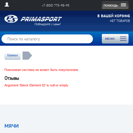
Togg
ПОМОЩЬ
+7 (800) 775-98-95
navig
В ВАШЕЙ КОРЗИНЕ
НЕТ ТОВАРОВ
Toggl
МЕНЮ
naviga
Главная
Поисковая система не может быть покупателем
Отзывы
Argument 'Iblock Element ID' is null or empty
МЯЧИ