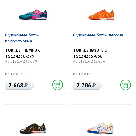
Футзальные бутсы
Футзальные бутсы детские
подростковые
TORRES TIEMPO-J
TORRES RAYO KID
TS134236-379
TS134235-856
Арт. TS134236-379
Арт. TS134235-856
РРЦ 2 808 Р
РРЦ 2 848 Р
2 668
2 706