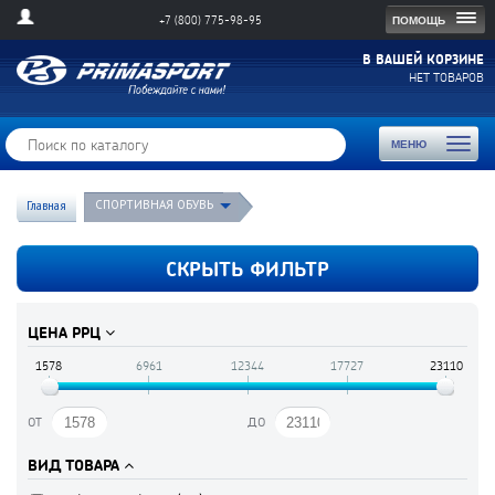
Tog
ПОМОЩЬ
+7 (800) 775-98-95
navi
В ВАШЕЙ КОРЗИНЕ
НЕТ ТОВАРОВ
Toggl
МЕНЮ
naviga
СПОРТИВНАЯ ОБУВЬ
Главная
СКРЫТЬ ФИЛЬТР
ЦЕНА РРЦ
1578
6961
12344
17727
23110
от
до
ВИД ТОВАРА