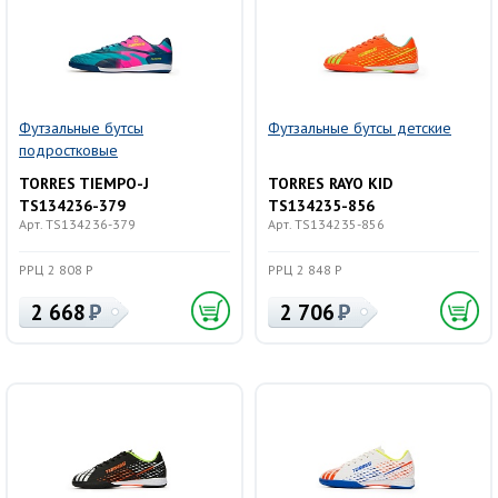
Футзальные бутсы
Футзальные бутсы детские
подростковые
TORRES TIEMPO-J
TORRES RAYO KID
TS134236-379
TS134235-856
Арт. TS134236-379
Арт. TS134235-856
РРЦ 2 808 Р
РРЦ 2 848 Р
2 668
2 706