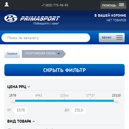
Tog
ПОМОЩЬ
+7 (800) 775-98-95
navi
В ВАШЕЙ КОРЗИНЕ
НЕТ ТОВАРОВ
Toggl
МЕНЮ
naviga
СПОРТИВНАЯ ОБУВЬ
Главная
СКРЫТЬ ФИЛЬТР
ЦЕНА РРЦ
1578
6961
12344
17727
23110
от
до
ВИД ТОВАРА